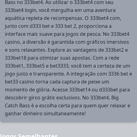
Bass no 333bet4. Ao utilizar o 333bet4 com seu
333bet4 login, você mergulha em uma aventura
aquática repleta de recompensas. O 333bet4 com,
junto com d333 bet e 333 bet 2, proporciona a
interface mais suave para jogos de pesca. No 333bet4
casino, a diversão é garantida com gráficos imersivos
e sons relaxantes. Explore as vantagens de 333bet2 e
333bet18 para otimizar suas apostas. Com a rede
333bet1, 333bet5 e bet3333, você tem a certeza de um
jogo justo e transparente. A integração com 3336 bet e
bet33 casino torna cada captura de peixe um
momento de glória. Acesse 333bet14 ou d333bet para
descobrir giros grátis exclusivos. No 333bet4, Big
Catch Bass é a escolha certa para quem quer relaxar e
ganhar dinheiro simultaneamente!
Jogos Semelhantes