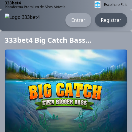
333bet4
🌐
Escolha o País
Plataforma Premium de Slots Móveis
Entrar
Registrar
333bet4 Big Catch Bass...