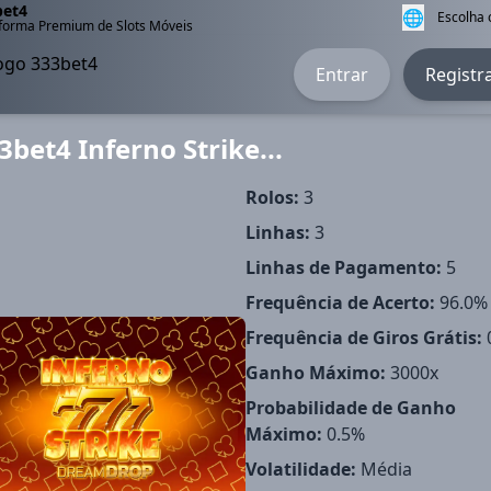
bet4
🌐
Escolha 
aforma Premium de Slots Móveis
Entrar
Registr
3bet4 Inferno Strike...
Rolos:
3
Linhas:
3
Linhas de Pagamento:
5
Frequência de Acerto:
96.0%
Frequência de Giros Grátis:
Ganho Máximo:
3000x
Probabilidade de Ganho
Máximo:
0.5%
Volatilidade:
Média