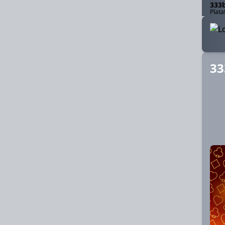
333
Plat
33