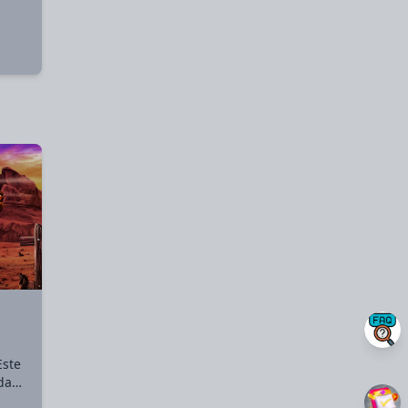
Este
da
ade e