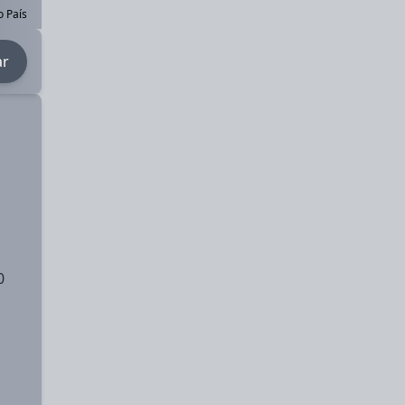
o País
ar
0