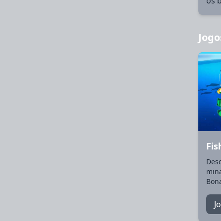
os 
Jogo
Fis
Desc
mina
Bona
mine
mecâ
J
cont
cons